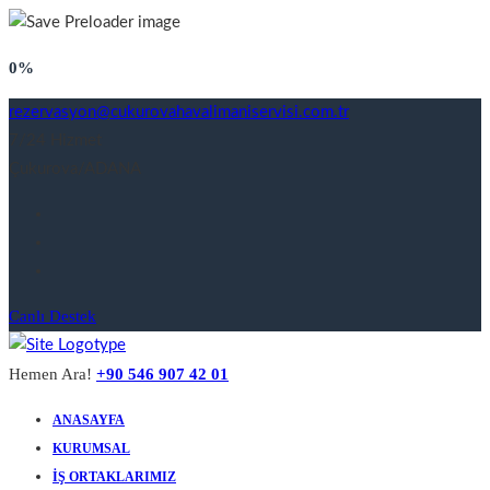
0%
rezervasyon@cukurovahavalimaniservisi.com.tr
7/24 Hizmet
Çukurova/ADANA
Canlı Destek
Hemen Ara!
+90 546 907 42 01
ANASAYFA
KURUMSAL
İŞ ORTAKLARIMIZ