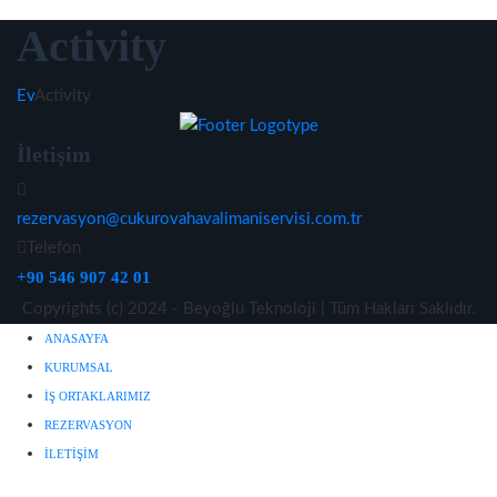
Activity
Ev
Activity
İletişim
rezervasyon@cukurovahavalimaniservisi.com.tr
Telefon
+90 546 907 42 01
Copyrights (c) 2024 - Beyoğlu Teknoloji | Tüm Hakları Saklıdır.
ANASAYFA
KURUMSAL
İŞ ORTAKLARIMIZ
REZERVASYON
İLETIŞIM