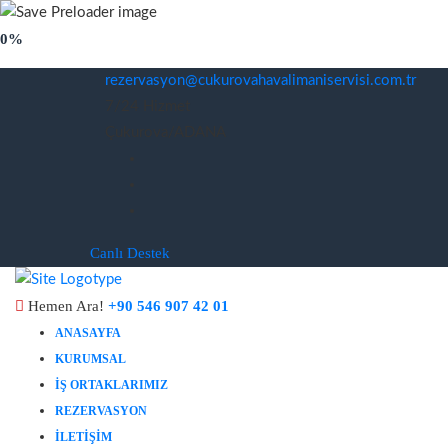
0%
rezervasyon@cukurovahavalimaniservisi.com.tr
7/24 Hizmet
Çukurova/ADANA
Canlı Destek
Hemen Ara!
+90 546 907 42 01
ANASAYFA
KURUMSAL
İŞ ORTAKLARIMIZ
REZERVASYON
İLETIŞIM